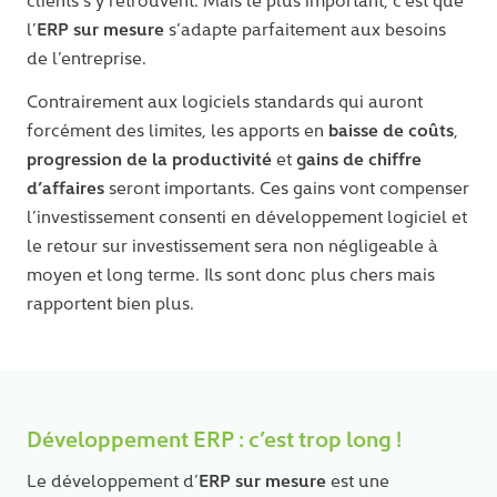
clients s’y retrouvent. Mais le plus important, c’est que
ERP sur mesure
l’
s’adapte parfaitement aux besoins
de l’entreprise.
Contrairement aux logiciels standards qui auront
baisse de coûts
forcément des limites, les apports en
,
progression de la productivité
gains de chiffre
et
Votre expert à Lyon : Sébastien Barré
d’affaires
seront importants. Ces gains vont compenser
09:00 - 13:00 | 14:00 - 18:00
l’investissement consenti en développement logiciel et
09 54 39 82 49
le retour sur investissement sera non négligeable à
moyen et long terme. Ils sont donc plus chers mais
Linkedin
rapportent bien plus.
Développement ERP : c’est trop long !
ERP sur mesure
Le développement d’
est une