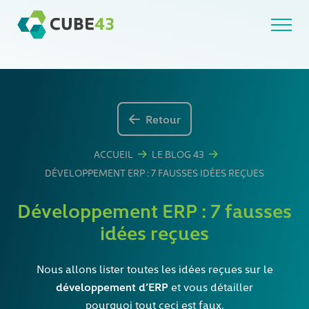
Skip
to
content
Retour
ACCUEIL
LE BLOG 43
DÉVELOPPEMENT ERP : 7 FAUSSES IDÉES REÇUES
Développement ERP : 7 fausses
idées reçues
Nous allons lister toutes les idées reçues sur le
développement d’ERP
et vous détailler
pourquoi tout ceci est faux.