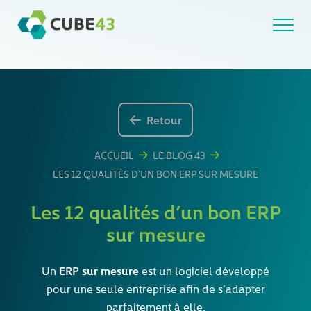
Skip
to
content
Retour
ACCUEIL
LE BLOG 43
LES 12 QUALITÉS D’UN BON ERP SUR MESURE
Les 12 qualités d’un bon ERP
sur mesure
ERP sur mesure
Un
est un logiciel développé
pour une seule entreprise afin de s’adapter
parfaitement à elle.